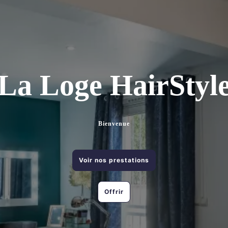
La Loge HairStyl
Bienvenue
Voir nos prestations
Offrir